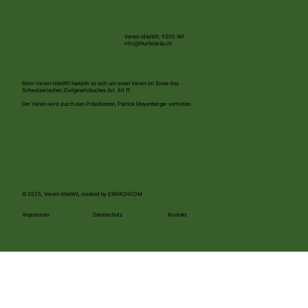
Mobilisieren wir Wil – auf nach Rebstein zum
Schweizer Cupspiel
Verein IdéeWil, 9500 Wil
info@thurbobräu.ch
Beim Verein IdéeWil handelt es sich um einen Verein im Sinne des
Schweizerischen Zivilgesetzbuches Art. 60 ff.
Der Verein wird durch den Präsidenten, Patrick Meyenberger vertreten.
© 2025, Verein IdéeWil, created by
EINFACHCOM
Kontakt
Impressum
Datenschutz