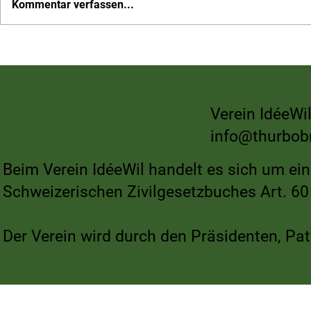
Kommentar verfassen...
Mobilisieren wir Wil – auf nach
Thurbobräu B
Rebstein zum Schweizer
Gast auf dem 
Cupspiel
Rickenmann
Verein IdéeWil
info@thurbob
Beim Verein IdéeWil handelt es sich um ei
Schweizerischen Zivilgesetzbuches Art. 60 
Der Verein wird durch den Präsidenten, Pat