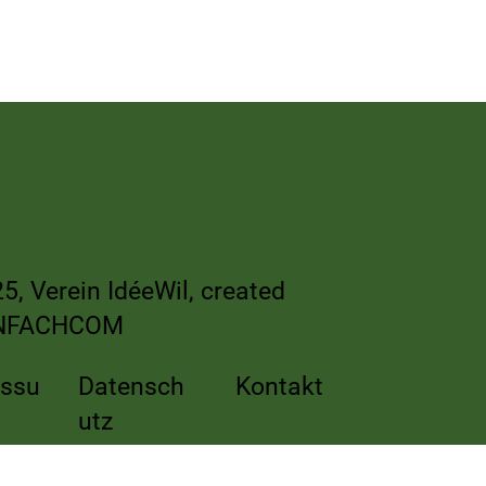
re
5, Verein IdéeWil, created
NFACHCOM
essu
Datensch
Kontakt
utz