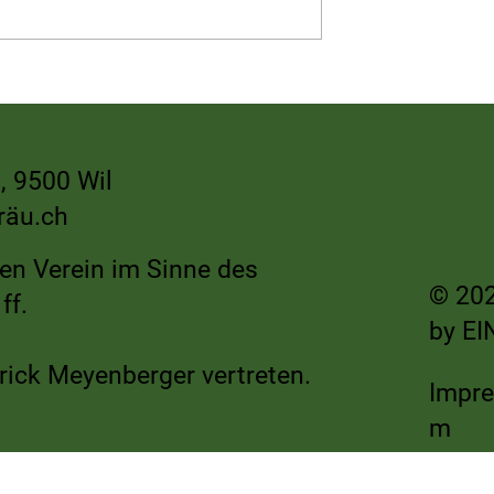
usiness Club zu
Thurbobräu stösst auf 150 Jah
Hof der Familie
Tonhalle Theater Wil an
, 9500 Wil
räu.ch
nen Verein im Sinne des
© 202
ff.
by
EI
rick Meyenberger vertreten.
Impr
m