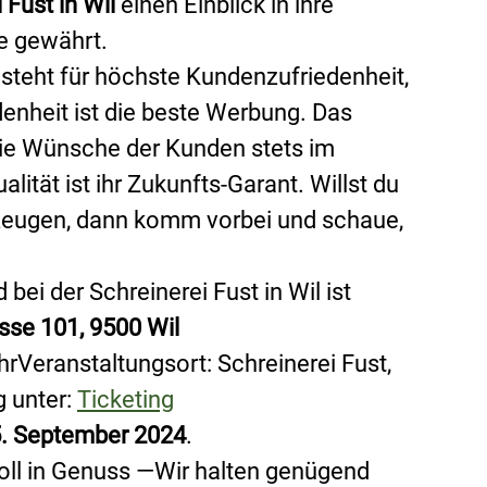
 Fust in Wil 
einen Einblick in ihre 
e gewährt.
l steht für höchste Kundenzufriedenheit, 
enheit ist die beste Werbung. Das 
die Wünsche der Kunden stets im 
lität ist ihr Zukunfts-Garant. Willst du 
zeugen, dann komm vorbei und schaue, 
ei der Schreinerei Fust in Wil ist 
sse 101, 9500 Wil
hr
Veranstaltungsort: Schreinerei Fust, 
unter: 
Ticketing
5. September 2024
.
oll in Genuss —
Wir 
halten genügend