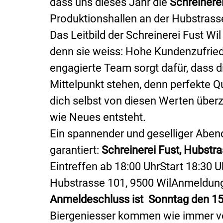
dass uns dieses Jahr die 
Schreinerei
Produktionshallen an der Hubstrass
Das Leitbild der Schreinerei Fust Wi
denn sie weiss: Hohe Kundenzufried
engagierte Team sorgt dafür, dass 
Mittelpunkt stehen, denn perfekte Qua
dich selbst von diesen Werten über
wie Neues entsteht.
Ein spannender und geselliger Abend b
garantiert: 
Schreinerei Fust, Hubstra
Eintreffen ab 18:00 UhrStart 18:30 U
Hubstrasse 101, 9500 Wil
Anmeldung 
Anmeldeschluss ist  Sonntag den 1
Biergeniesser kommen 
wie immer v