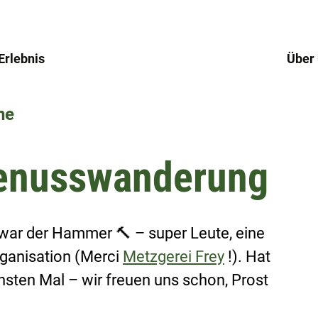
Erlebnis
Über
ne
Genusswanderung
ar der Hammer 🔨 – super Leute, eine 
anisation (Merci 
Metzgerei Frey
 !). Hat 
sten Mal – wir freuen uns schon, Prost 