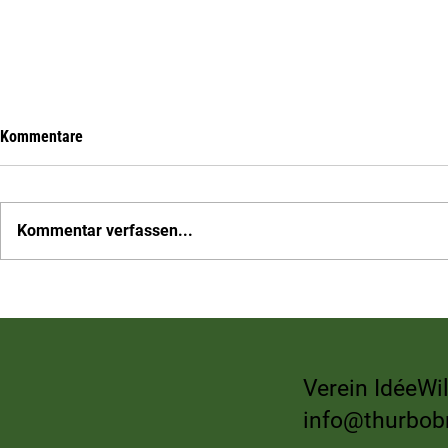
Kommentare
Kommentar verfassen...
Mobilisieren wir Wil – auf nach
Thurbobräu B
Rebstein zum Schweizer
Gast auf dem 
Cupspiel
Rickenmann
Verein IdéeWil
info@thurbob