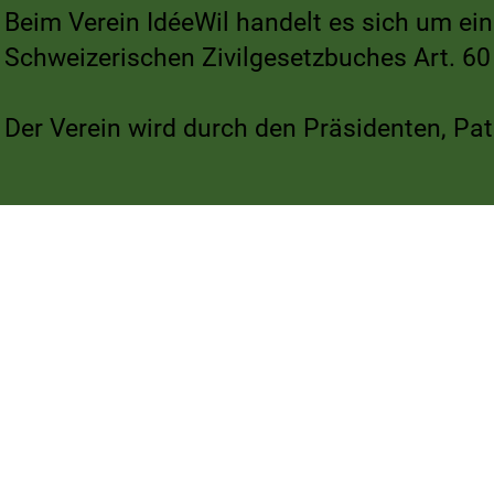
Beim Verein IdéeWil handelt es sich um ei
Schweizerischen Zivilgesetzbuches Art. 60 
Der Verein wird durch den Präsidenten, Pat