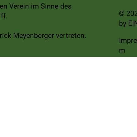
nen Verein im Sinne des
© 202
ff.
by
EI
rick Meyenberger vertreten.
Impr
m