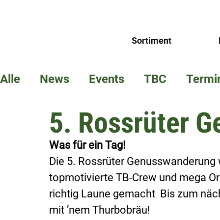
Sortiment
Alle
News
Events
TBC
Termi
5. Rossrüter 
Was für ein Tag! 
Die 5. Rossrüter Genusswanderung w
topmotivierte TB-Crew und mega Org
richtig Laune gemacht  Bis zum näch
mit ’nem Thurbobräu!