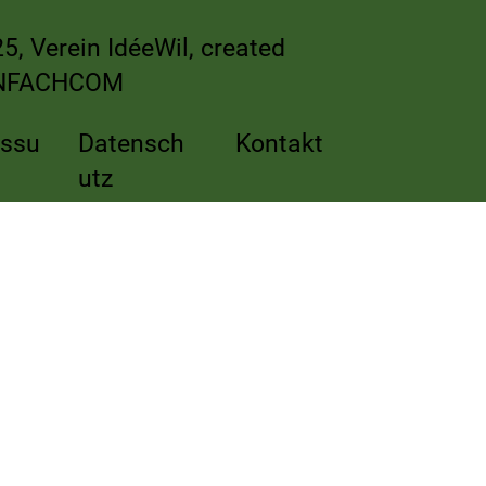
5, Verein IdéeWil, created
NFACHCOM
essu
Datensch
Kontakt
utz