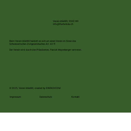
Mobilisieren wir Wil – auf nach Rebstein zum
Schweizer Cupspiel
Verein IdéeWil, 9500 Wil
info@thurbobräu.ch
Beim Verein IdéeWil handelt es sich um einen Verein im Sinne des
Schweizerischen Zivilgesetzbuches Art. 60 ff.
Der Verein wird durch den Präsidenten, Patrick Meyenberger vertreten.
© 2025, Verein IdéeWil, created by
EINFACHCOM
Kontakt
Impressum
Datenschutz