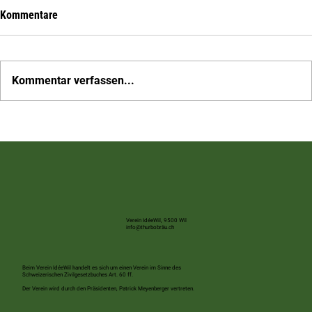
Kommentare
Kommentar verfassen...
Mobilisieren wir Wil – auf nach Rebstein zum
Schweizer Cupspiel
Verein IdéeWil, 9500 Wil
info@thurbobräu.ch
Beim Verein IdéeWil handelt es sich um einen Verein im Sinne des
Schweizerischen Zivilgesetzbuches Art. 60 ff.
Der Verein wird durch den Präsidenten, Patrick Meyenberger vertreten.