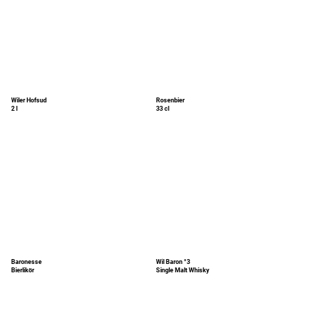
Wiler Hofsud
Rosenbier
2 l
33 cl
Baronesse
Wil Baron °3
Bierlikör
Single Malt Whisky