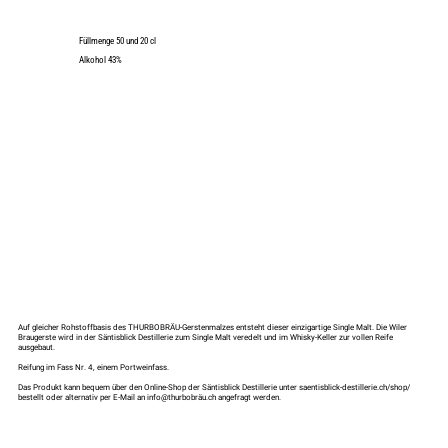
Füllmenge 50 und 20 cl
Alkohol 43%
Auf gleicher Rohstoffbasis des THURBOBRÄU-Gerstenmalzes entsteht dieser einzigartige Single Malt. Die Wiler
Braugerste wird in der Säntisblick Destillerie zum Single Malt veredelt und im Whisky-Keller zur vollen Reife
ausgebaut.
Reifung im Fass Nr. 4, einem Portweinfass.
Das Produkt kann bequem über den Online-Shop der Säntisblick Destillerie unter saentisblick-destillerie.ch/shop/
bestellt oder alternativ per E-Mail an info@thurbobräu.ch angefragt werden.