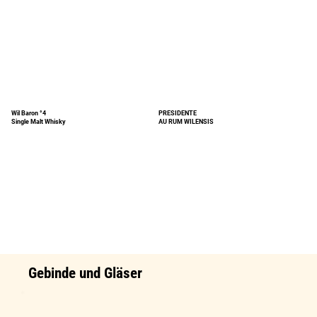
Wil Baron °4
PRESIDENTE
Single Malt Whisky
AU RUM WILENSIS
Gebinde und Gläser