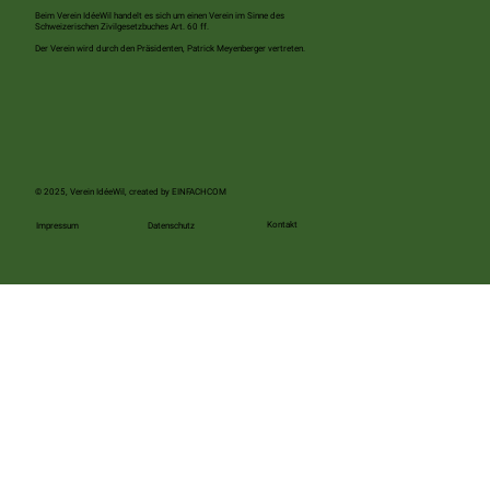
Beim Verein IdéeWil handelt es sich um einen Verein im Sinne des
Schweizerischen Zivilgesetzbuches Art. 60 ff.
Der Verein wird durch den Präsidenten, Patrick Meyenberger vertreten.
© 2025, Verein IdéeWil, created by
EINFACHCOM
Kontakt
Impressum
Datenschutz