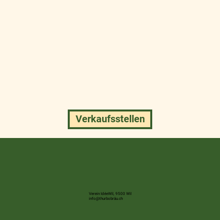
Verkaufsstellen
Verein IdéeWil, 9500 Wil
info@thurbobräu.ch