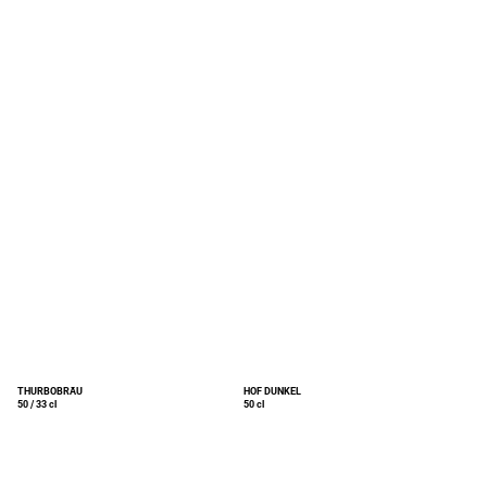
THURBOBRÄU
HOF DUNKEL
50 / 33 cl
50 cl