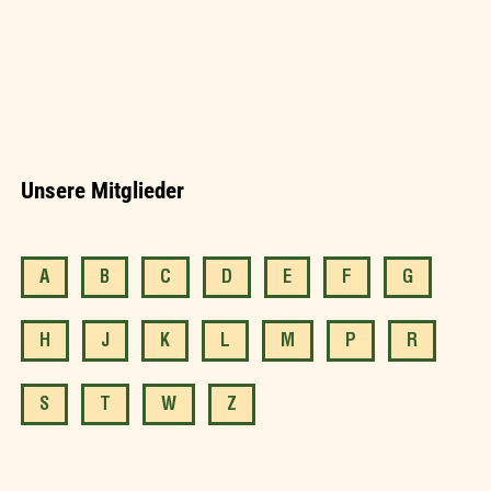
Unsere Mitglieder
A
B
C
D
E
F
G
H
J
K
L
M
P
R
S
T
W
Z