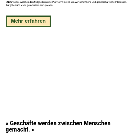
«Netzwerk», welches den Mitgliedern eine Plattform bietet, um wirtschaftliche und gesellschaftliche Interessen,
Aufgaben und Ziele gemeinsam anzupacken.
Mehr erfahren
« Geschäfte werden zwischen Menschen
gemacht. »