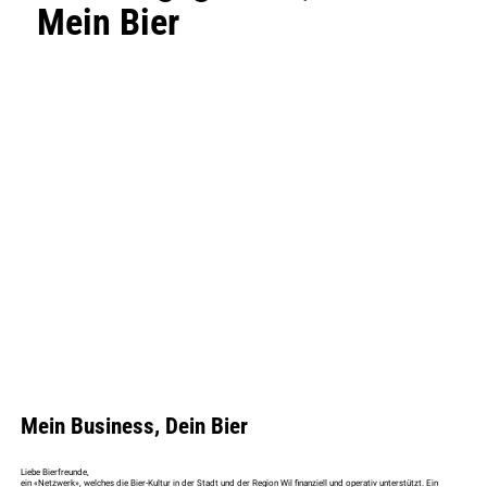
Mein Bier
Mein Business, Dein Bier
Liebe Bierfreunde,
ein «Netzwerk», welches die Bier-Kultur in der Stadt und der Region Wil finanziell und operativ unterstützt. Ein