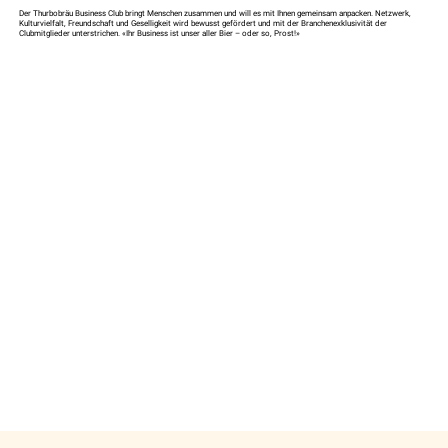
Der Thurbobräu Business Club bringt Menschen zusammen und will es mit Ihnen gemeinsam anpacken. Netzwerk,
Kulturvielfalt, Freundschaft und Geselligkeit wird bewusst gefördert und mit der Branchenexklusivität der
Clubmitglieder unterstrichen. «Ihr Business ist unser aller Bier – oder so, Prost!»